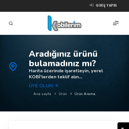
GIRIŞ YAPIN
Aradığınız ürünü
FIRMALAR
bulamadınız mı?
ÜRÜNLER
Harita üzerinde işaretleyin, yerel
KOBİ'lerden teklif alın...
NASIL ÇALIŞIR?
ÜYE OLUN
YARDIM
Ana sayfa
Ürün
Ürün Arama