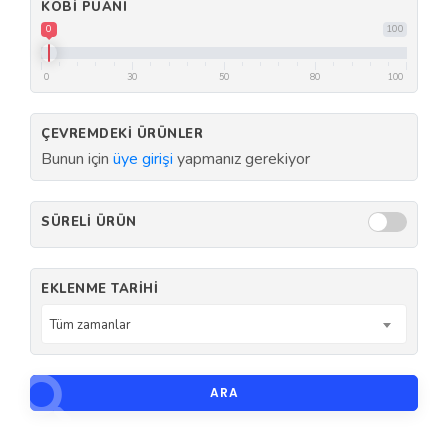
KOBI PUANI
0
100
0
30
50
80
100
ÇEVREMDEKI ÜRÜNLER
Bunun için
üye girişi
yapmanız gerekiyor
SÜRELI ÜRÜN
EKLENME TARIHI
Tüm zamanlar
ARA