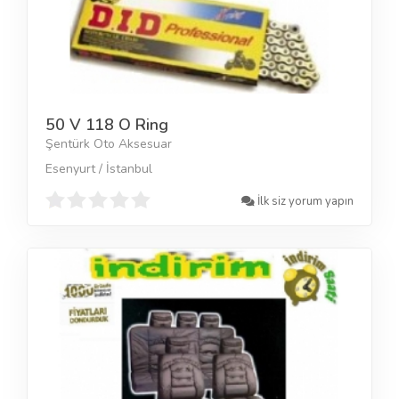
50 V 118 O Ring
Şentürk Oto Aksesuar
Esenyurt / İstanbul
İlk siz yorum yapın