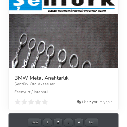
BMW Metal Anahtarlık
Şentürk Oto Aksesuar
Esenyurt / İstanbul
İlk siz yorum yapın
Geri
1
2
3
4
İleri