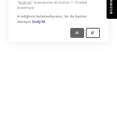
BILDIRIM
"
body kit
" aramanızda 40 ürünün 1–10 adeti
listeleniyor
Aradığınızı bulamadıysanız, bir de bunları
body
kit
deneyin.