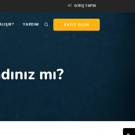
GIRIŞ YAPIN
ALIŞIR?
YARDIM
KAYIT OLUN
dınız mı?