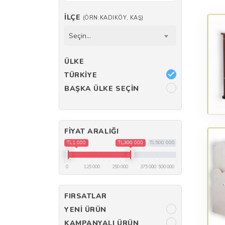
İLÇE
(ÖRN:KADIKÖY, KAŞ)
Seçin...
ÜLKE
TÜRKIYE
BAŞKA ÜLKE SEÇIN
FIYAT ARALIĞI
TL1 000
TL300 000
TL500 000
0
125 000
250 000
375 000
500 000
FIRSATLAR
YENI ÜRÜN
KAMPANYALI ÜRÜN