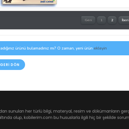
Geri
1
2
İleri
adığınız ürünü bulamadınız mı? O zaman, yeni ürün
ekleyin
GERI DÖN
dan sunulan her türlü bilgi, materyal, resim ve dökümanların ger
ltında olup, kobilerim.com bu hususlarla ilgili hiç bir şekilde sor