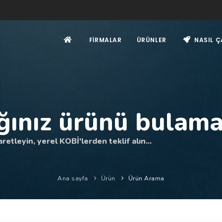
FIRMALAR
ÜRÜNLER
NASIL Ç
ğınız ürünü bulama
retleyin, yerel KOBİ'lerden teklif alın...
Ana sayfa
Ürün
Ürün Arama