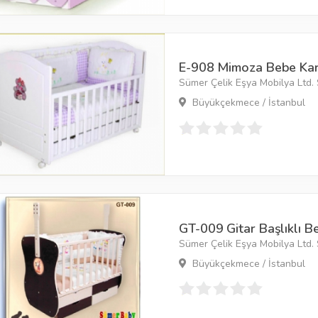
E-908 Mimoza Bebe Kar
Sümer Çelik Eşya Mobilya Ltd. Ş
Büyükçekmece / İstanbul
GT-009 Gitar Başlıklı B
Sümer Çelik Eşya Mobilya Ltd. Ş
Büyükçekmece / İstanbul