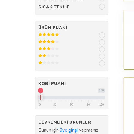
SICAK TEKLIF
ÜRÜN PUANI
KOBI PUANI
0
100
0
30
50
80
100
ÇEVREMDEKI ÜRÜNLER
Bunun için
üye girişi
yapmanız