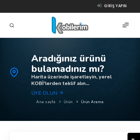
GIRIŞ YAPIN
Aradığınız ürünü
FIRMALAR
bulamadınız mı?
ÜRÜNLER
Harita üzerinde işaretleyin, yerel
KOBİ'lerden teklif alın...
NASIL ÇALIŞIR?
ÜYE OLUN
YARDIM
Ana sayfa
Ürün
Ürün Arama