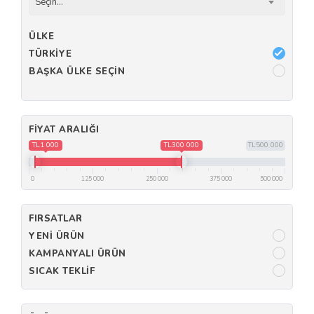
Seçin...
ÜLKE
TÜRKIYE
BAŞKA ÜLKE SEÇIN
FIYAT ARALIĞI
TL1 000
TL300 000
TL500 000
0
125 000
250 000
375 000
500 000
FIRSATLAR
YENI ÜRÜN
KAMPANYALI ÜRÜN
SICAK TEKLIF