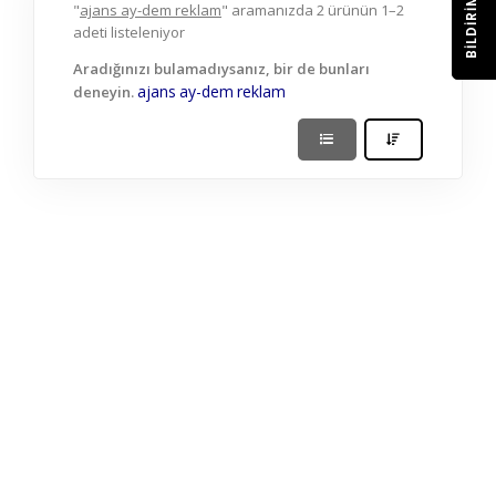
BILDIRIM
"
ajans ay-dem reklam
" aramanızda 2 ürünün 1–2
adeti listeleniyor
Aradığınızı bulamadıysanız, bir de bunları
ajans
ay-dem
reklam
deneyin.