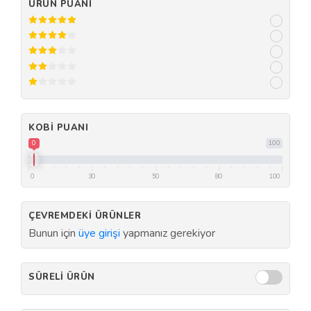
ÜRÜN PUANI
KOBI PUANI
0
100
0
30
50
80
100
ÇEVREMDEKI ÜRÜNLER
Bunun için
üye girişi
yapmanız gerekiyor
SÜRELI ÜRÜN