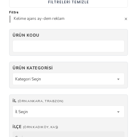
FILTRELERI TEMIZLE
Filtre
Kelime ajans ay-dem reklam
ÜRÜN KODU
ÜRÜN KATEGORISI
Kategori Seçin
İL
(ÖRN:ANKARA, TRABZON)
İl Seçin
İLÇE
(ÖRN:KADIKÖY, KAŞ)