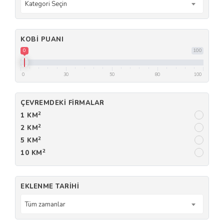
Kategori Seçin
KOBI PUANI
0
100
0
30
50
80
100
ÇEVREMDEKI FIRMALAR
2
1 KM
2
2 KM
2
5 KM
2
10 KM
EKLENME TARIHI
Tüm zamanlar