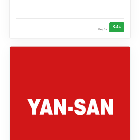
8.44
9 oy ile