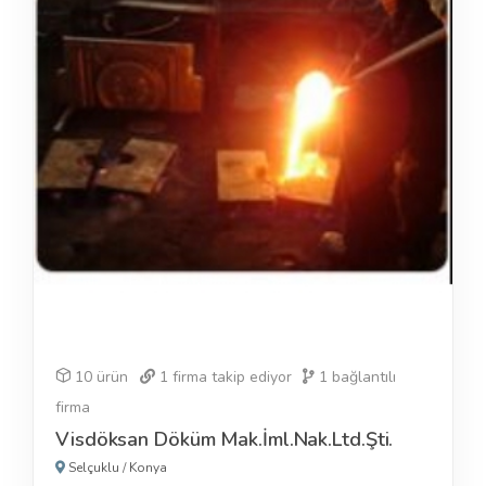
10 ürün
1
firma takip ediyor
1
bağlantılı
firma
Visdöksan Döküm Mak.İml.Nak.Ltd.Şti.
Selçuklu
/
Konya