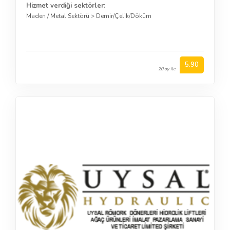
Hizmet verdiği sektörler:
Maden / Metal Sektörü
>
Demir/Çelik/Döküm
5.90
20 oy ile