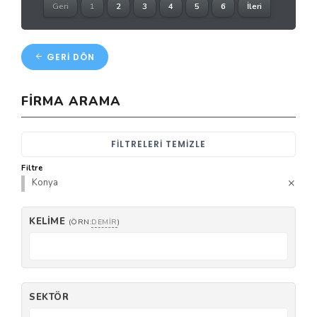
Geri
1
2
3
4
5
6
İleri
GERI DÖN
FIRMA ARAMA
FILTRELERI TEMIZLE
Filtre
Konya
KELIME
(ÖRN:
DEMIR
)
SEKTÖR