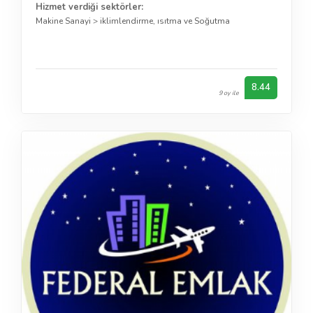
Hizmet verdiği sektörler:
Makine Sanayi
>
iklimlendirme, ısıtma ve Soğutma
8.44
9 oy ile