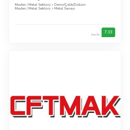
Maden / Metal Sektörü
>
Demir/Çelik/Döküm
Maden / Metal Sektörü
>
Metal Sanayi
7.33
3 oy ile