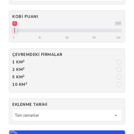
KOBI PUANI
0
100
0
30
50
80
100
ÇEVREMDEKI FIRMALAR
2
1 KM
2
2 KM
2
5 KM
2
10 KM
EKLENME TARIHI
Tüm zamanlar