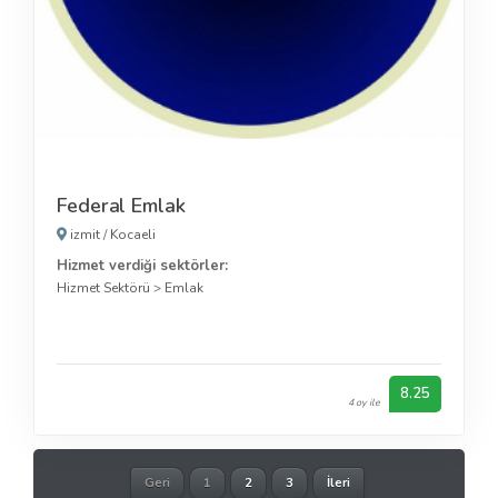
Federal Emlak
izmit
/
Kocaeli
Hizmet verdiği sektörler:
Hizmet Sektörü
>
Emlak
8.25
4 oy ile
Geri
1
2
3
İleri