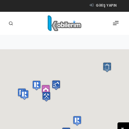
GIRIŞ YAPIN
FIRMALAR
ÜRÜNLER
NASIL ÇALIŞIR?
YARDIM