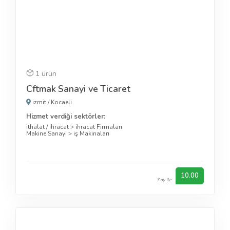
1 ürün
Cftmak Sanayi ve Ticaret
izmit
/
Kocaeli
Hizmet verdiği sektörler:
ithalat / ihracat
>
ihracat Firmaları
Makine Sanayi
>
iş Makinaları
10.00
3 oy ile