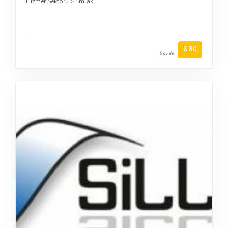
Hizmet Sektörü
>
Emlak
6.80
5 oy ile