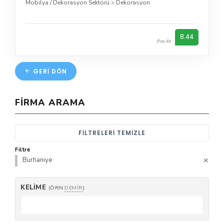
Mobilya / Dekorasyon Sektörü
>
Dekorasyon
8.44
9 oy ile
GERI DÖN
FIRMA ARAMA
FILTRELERI TEMIZLE
Filtre
Burhaniye
KELIME
(ÖRN:
DEMIR
)