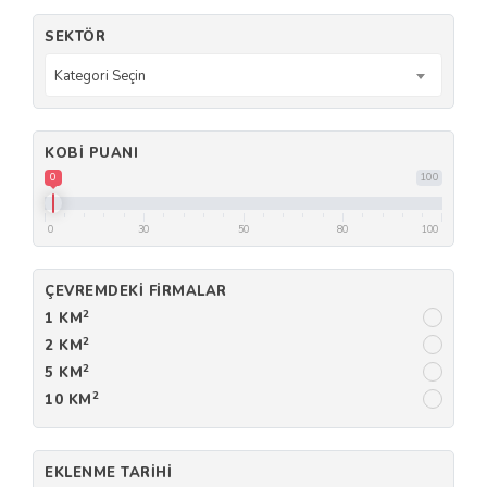
SEKTÖR
Kategori Seçin
KOBI PUANI
0
100
0
30
50
80
100
ÇEVREMDEKI FIRMALAR
2
1 KM
2
2 KM
2
5 KM
2
10 KM
EKLENME TARIHI