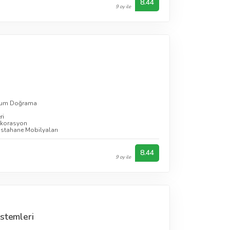
8.44
9 oy ile
yum Doğrama
ri
korasyon
stahane Mobilyaları
8.44
9 oy ile
stemleri