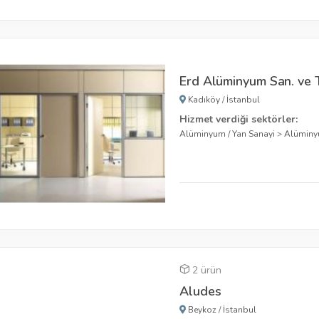
Erd Alüminyum San. ve Ti
Kadıköy
/
İstanbul
Hizmet verdiği sektörler:
Alüminyum / Yan Sanayi
>
Alümin
2 ürün
Aludes
Beykoz
/
İstanbul