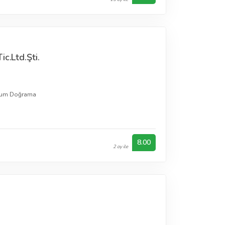
c.Ltd.Şti.
yum Doğrama
8.00
2 oy ile