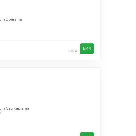
yum Doğrama
8.44
9 oy ile
um Çatı Kaplama
ri