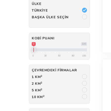
ÜLKE
TÜRKIYE
BAŞKA ÜLKE SEÇIN
KOBI PUANI
0
100
0
30
50
80
100
ÇEVREMDEKI FIRMALAR
2
1 KM
2
2 KM
2
5 KM
2
10 KM