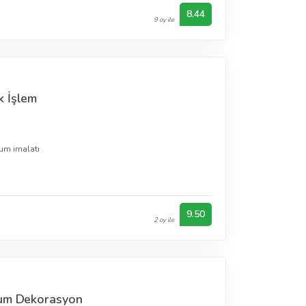
8.44
9 oy ile
k İşlem
um imalatı
9.50
2 oy ile
yum Dekorasyon