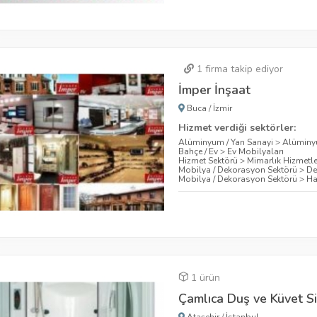
1
firma takip ediyor
İmper İnşaat
Buca
/
İzmir
Hizmet verdiği sektörler:
Alüminyum / Yan Sanayi
>
Alümin
Bahçe / Ev
>
Ev Mobilyaları
Hizmet Sektörü
>
Mimarlık Hizmetle
Mobilya / Dekorasyon Sektörü
>
De
Mobilya / Dekorasyon Sektörü
>
Ha
1 ürün
Çamlıca Duş ve Küvet Si