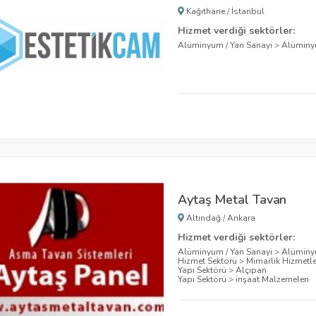
Kağıthane
/
İstanbul
Hizmet verdiği sektörler:
Alüminyum / Yan Sanayi
>
Alümin
Aytaş Metal Tavan
Altındağ
/
Ankara
Hizmet verdiği sektörler:
Alüminyum / Yan Sanayi
>
Alüminy
Hizmet Sektörü
>
Mimarlık Hizmetle
Yapı Sektörü
>
Alçıpan
Yapı Sektörü
>
inşaat Malzemeleri