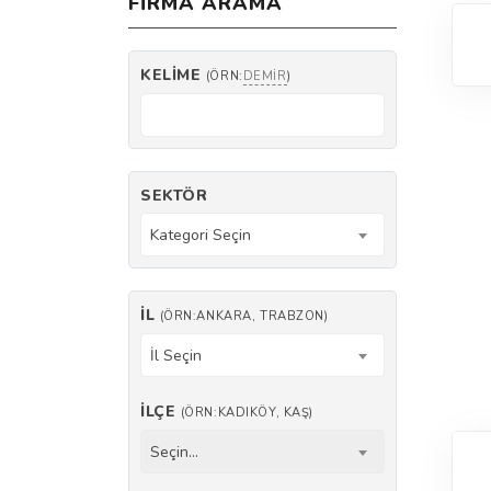
FIRMA ARAMA
KELIME
(ÖRN:
DEMIR
)
SEKTÖR
Kategori Seçin
İL
(ÖRN:ANKARA, TRABZON)
İl Seçin
İLÇE
(ÖRN:KADIKÖY, KAŞ)
Seçin...