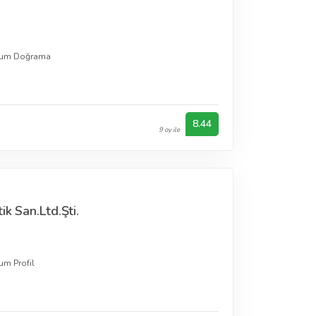
yum Doğrama
8.44
9 oy ile
ik San.Ltd.Şti.
um Profil