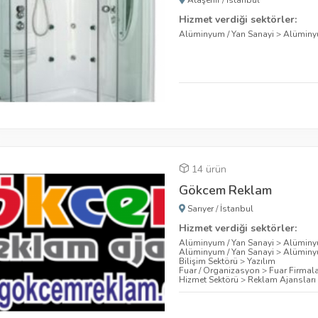
Ataşehir
/
İstanbul
Hizmet verdiği sektörler:
Alüminyum / Yan Sanayi
>
Alüminy
14 ürün
Gökcem Reklam
Sarıyer
/
İstanbul
Hizmet verdiği sektörler:
Alüminyum / Yan Sanayi
>
Alüminy
Alüminyum / Yan Sanayi
>
Alümin
Bilişim Sektörü
>
Yazılım
Fuar / Organizasyon
>
Fuar Firmala
Hizmet Sektörü
>
Reklam Ajansları