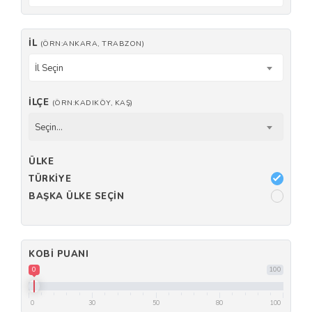
İL
(ÖRN:ANKARA, TRABZON)
İl Seçin
İLÇE
(ÖRN:KADIKÖY, KAŞ)
Seçin...
ÜLKE
TÜRKIYE
BAŞKA ÜLKE SEÇIN
KOBI PUANI
0
100
0
30
50
80
100