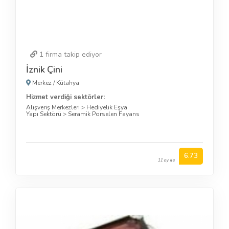
1
firma takip ediyor
İznik Çini
Merkez
/
Kütahya
Hizmet verdiği sektörler:
Alışveriş Merkezleri
>
Hediyelik Eşya
Yapı Sektörü
>
Seramik Porselen Fayans
6.73
11 oy ile