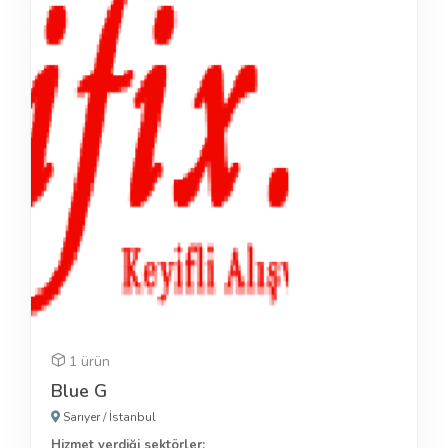
1 ürün
Blue G
Sarıyer
/
İstanbul
Hizmet verdiği sektörler: