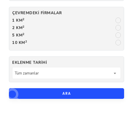
ÇEVREMDEKI FIRMALAR
2
1 KM
2
2 KM
2
5 KM
2
10 KM
EKLENME TARIHI
Tüm zamanlar
ARA