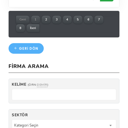
Geri
1
2
3
4
5
6
7
8
İleri
GERI DÖN
FIRMA ARAMA
KELIME
(ÖRN:
DEMIR
)
SEKTÖR
Kategori Seçin