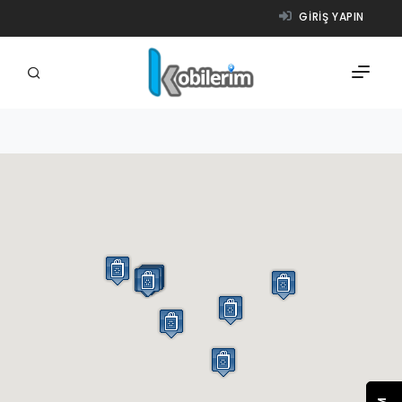
GIRIŞ YAPIN
FIRMALAR
ÜRÜNLER
NASIL ÇALIŞIR?
YARDIM